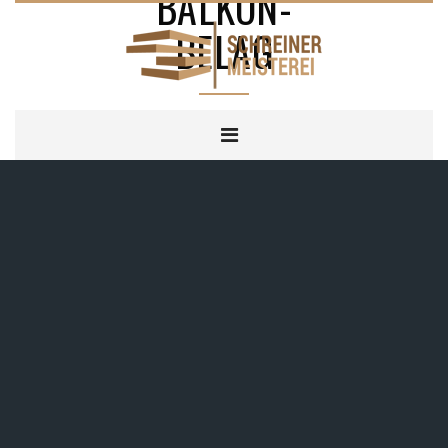
BALKON-
BELAG
Terrassen
HOME
BALKON-BELAG